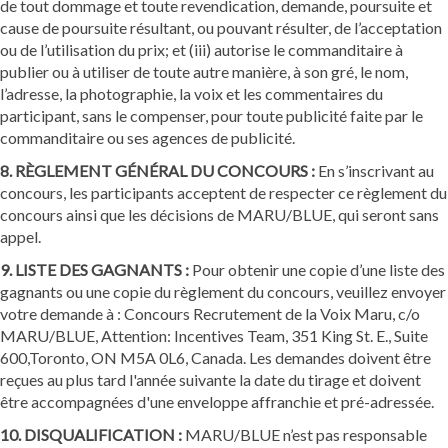
de tout dommage et toute revendication, demande, poursuite et
cause de poursuite résultant, ou pouvant résulter, de l’acceptation
ou de l’utilisation du prix; et (iii) autorise le commanditaire à
publier ou à utiliser de toute autre manière, à son gré, le nom,
l’adresse, la photographie, la voix et les commentaires du
participant, sans le compenser, pour toute publicité faite par le
commanditaire ou ses agences de publicité.
8. RÈGLEMENT GÉNÉRAL DU CONCOURS :
En s’inscrivant au
concours, les participants acceptent de respecter ce règlement du
concours ainsi que les décisions de MARU/BLUE, qui seront sans
appel.
9. LISTE DES GAGNANTS :
Pour obtenir une copie d’une liste des
gagnants ou une copie du règlement du concours, veuillez envoyer
votre demande à : Concours Recrutement de la Voix Maru, c/o
MARU/BLUE, Attention: Incentives Team, 351 King St. E., Suite
600,Toronto, ON M5A 0L6, Canada. Les demandes doivent être
reçues au plus tard l'année suivante la date du tirage et doivent
être accompagnées d'une enveloppe affranchie et pré-adressée.
10. DISQUALIFICATION :
MARU/BLUE n’est pas responsable