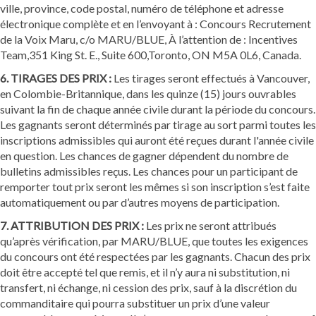
ville, province, code postal, numéro de téléphone et adresse
électronique complète et en l’envoyant à : Concours Recrutement
de la Voix Maru, c/o MARU/BLUE, À l’attention de : Incentives
Team,351 King St. E., Suite 600,Toronto, ON M5A 0L6, Canada.
6. TIRAGES DES PRIX :
Les tirages seront effectués à Vancouver,
en Colombie-Britannique, dans les quinze (15) jours ouvrables
suivant la fin de chaque année civile durant la période du concours.
Les gagnants seront déterminés par tirage au sort parmi toutes les
inscriptions admissibles qui auront été reçues durant l'année civile
en question. Les chances de gagner dépendent du nombre de
bulletins admissibles reçus. Les chances pour un participant de
remporter tout prix seront les mêmes si son inscription s’est faite
automatiquement ou par d’autres moyens de participation.
7. ATTRIBUTION DES PRIX :
Les prix ne seront attribués
qu’après vérification, par MARU/BLUE, que toutes les exigences
du concours ont été respectées par les gagnants. Chacun des prix
doit être accepté tel que remis, et il n’y aura ni substitution, ni
transfert, ni échange, ni cession des prix, sauf à la discrétion du
commanditaire qui pourra substituer un prix d’une valeur