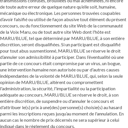
transmissions confuses, brouillées ou mal acheminées, ni encore
de toute autre erreur de quelque nature qu’elle soit, humaine,
mécanique ou électronique. Les personnes trouvées coupables
d’avoir falsifié ou utilisé de façon abusive tout élément du présent
concours, ou du fonctionnement du site Web de la communauté
de la Voix Maru, ou de tout autre site Web dont l'hôte est
MARU/BLUE, tel que déterminé par MARU/BLUE, à son entière
discrétion, seront disqualifiées. Si un participant est disqualifié
pour tout abus susmentionné, MARU/BLUE se réserve le droit
d’annuler son admissibilité à participer. Dans l’éventualité où une
partie de ce concours était compromise par un virus, un bogue,
une intervention humaine non autorisée ou par d'autres causes
indépendantes de la volonté de MARU/BLUE, qui, selon la seule
opinion de MARU/BLUE, altèrent ou compromettent
l'administration, la sécurité, l'impartialité ou la participation
adéquate au concours, MARU/BLUE se réserve le droit, à son
entière discrétion, de suspendre ou d'annuler le concours et
d'attribuer le(s) prix à une(des) personne(s) choisie(s) au hasard
parmi les inscriptions reçues jusqu’au moment de l'annulation. En
aucun cas le nombre de prix décernés ne sera supérieur à celui
indiqué dans le règlement du concours.