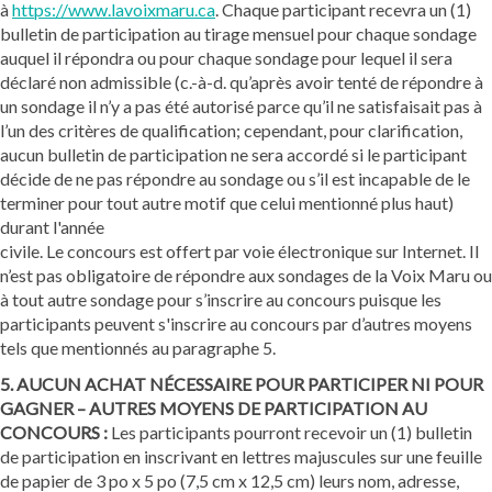
à
https://www.lavoixmaru.ca
. Chaque participant recevra un (1)
bulletin de participation au tirage mensuel pour chaque sondage
auquel il répondra ou pour chaque sondage pour lequel il sera
déclaré non admissible (c.-à-d. qu’après avoir tenté de répondre à
un sondage il n’y a pas été autorisé parce qu’il ne satisfaisait pas à
l’un des critères de qualification; cependant, pour clarification,
aucun bulletin de participation ne sera accordé si le participant
décide de ne pas répondre au sondage ou s’il est incapable de le
terminer pour tout autre motif que celui mentionné plus haut)
durant l'année
civile. Le concours est offert par voie électronique sur Internet. Il
n’est pas obligatoire de répondre aux sondages de la Voix Maru ou
à tout autre sondage pour s’inscrire au concours puisque les
participants peuvent s'inscrire au concours par d’autres moyens
tels que mentionnés au paragraphe 5.
5. AUCUN ACHAT NÉCESSAIRE POUR PARTICIPER NI POUR
GAGNER – AUTRES MOYENS DE PARTICIPATION AU
CONCOURS :
Les participants pourront recevoir un (1) bulletin
de participation en inscrivant en lettres majuscules sur une feuille
de papier de 3 po x 5 po (7,5 cm x 12,5 cm) leurs nom, adresse,