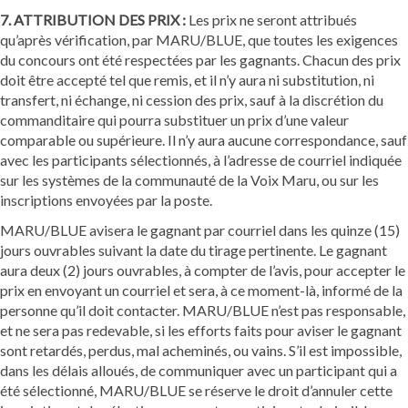
7. ATTRIBUTION DES PRIX :
Les prix ne seront attribués
qu’après vérification, par MARU/BLUE, que toutes les exigences
du concours ont été respectées par les gagnants. Chacun des prix
doit être accepté tel que remis, et il n’y aura ni substitution, ni
transfert, ni échange, ni cession des prix, sauf à la discrétion du
commanditaire qui pourra substituer un prix d’une valeur
comparable ou supérieure. Il n’y aura aucune correspondance, sauf
avec les participants sélectionnés, à l’adresse de courriel indiquée
sur les systèmes de la communauté de la Voix Maru, ou sur les
inscriptions envoyées par la poste.
MARU/BLUE avisera le gagnant par courriel dans les quinze (15)
jours ouvrables suivant la date du tirage pertinente. Le gagnant
aura deux (2) jours ouvrables, à compter de l’avis, pour accepter le
prix en envoyant un courriel et sera, à ce moment-là, informé de la
personne qu’il doit contacter. MARU/BLUE n’est pas responsable,
et ne sera pas redevable, si les efforts faits pour aviser le gagnant
sont retardés, perdus, mal acheminés, ou vains. S’il est impossible,
dans les délais alloués, de communiquer avec un participant qui a
été sélectionné, MARU/BLUE se réserve le droit d’annuler cette