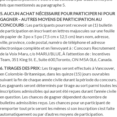
tels que mentionnés au paragraphe 5.
5. AUCUN ACHAT NÉCESSAIRE POUR PARTICIPER NI POUR
GAGNER – AUTRES MOYENS DE PARTICIPATION AU
CONCOURS :
Les participants pourront recevoir un (1) bulletin
de participation en inscrivant en lettres majuscules sur une feuille
de papier de 3 po x 5 po (7,5 cm x 12,5 cm) leurs nom, adresse,
ville, province, code postal, numéro de téléphone et adresse
électronique complète et en l’envoyant à : Concours Recrutement
de la Voix Maru, c/o MARU/BLUE, À l’attention de : Incentives
Team, 351 King St. E., Suite 600,Toronto, ON M5A 0L6, Canada.
6. TIRAGES DES PRIX :
Les tirages seront effectués à Vancouver,
en Colombie-Britannique, dans les quinze (15) jours ouvrables
suivant la fin de chaque année civile durant la période du concours.
Les gagnants seront déterminés par tirage au sort parmi toutes les
inscriptions admissibles qui auront été reçues durant l'année civile
en question. Les chances de gagner dépendent du nombre de
bulletins admissibles reçus. Les chances pour un participant de
remporter tout prix seront les mêmes si son inscription s’est faite
automatiquement ou par d’autres moyens de participation.