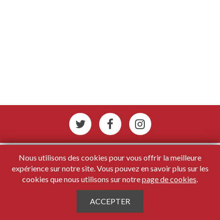
Nous utilisons des cookies pour vous offrir la meilleure
expérience sur notre site. Vous pouvez en savoir plus sur les
cookies que nous utilisons sur notre
page de cookies
.
Copyright 2026
Maru/
À propos de nous
Politique de confidentialité
ACCEPTER
Modalités et conditions
Cookies
Contactez-nous
FAQ